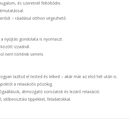
ugalom, és szeretnél feltöltődni.
útmutatással.
 erősít – ráadásul otthon végezhető.
 a nyújtás gondolata is nyomaszt.
között izzadnál.
ahol nem történik semmi.
yan lazítsd el tested és lelked – akár már az első hét után is.
poktól a relaxációs pózokig.
jógaállások, átmozgató sorozatok és lezáró relaxáció.
 időbeosztási tippekkel, feladatokkal.