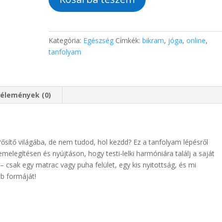
online
tanfolyam
mennyiség
Kategória:
Egészség
Címkék:
bikram
,
jóga
,
online
,
tanfolyam
élemények (0)
rősítő világába, de nem tudod, hol kezdd? Ez a tanfolyam lépésről
melegítésen és nyújtáson, hogy testi-lelki harmóniára találj a saját
sak egy matrac vagy puha felület, egy kis nyitottság, és mi
b formáját!