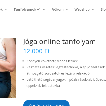
ók
Tanfolyamok v1
Fiókom
Webshop
Blo
Jóga online tanfolyam
12.000
Ft
Könnyen követhető videós leckék
Részletes vezetés: légzéstechnika, alap jógaállások,
átmozgató sorozatok és lezáró relaxáció
Letölthető segédanyagok – pózleírásokkal, időbeosz
tippekkel, feladatokkal.
Jóga
Kosárba teszem