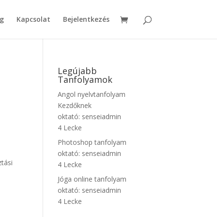
g
Kapcsolat
Bejelentkezés
Legújabb
Tanfolyamok
Angol nyelvtanfolyam
Kezdőknek
oktató:
senseiadmin
4 Lecke
Photoshop tanfolyam
oktató:
senseiadmin
tási
4 Lecke
Jóga online tanfolyam
oktató:
senseiadmin
4 Lecke