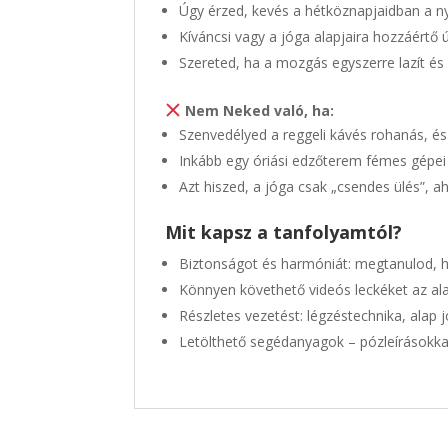
Úgy érzed, kevés a hétköznapjaidban a ny
Kíváncsi vagy a jóga alapjaira hozzáértő 
Szereted, ha a mozgás egyszerre lazít és
Nem Neked való, ha:
Szenvedélyed a reggeli kávés rohanás, és
Inkább egy óriási edzőterem fémes gépei 
Azt hiszed, a jóga csak „csendes ülés”, 
Mit kapsz a tanfolyamtól?
Biztonságot és harmóniát: megtanulod, hog
Könnyen követhető videós leckéket az ala
Részletes vezetést: légzéstechnika, alap 
Letölthető segédanyagok – pózleírásokkal,