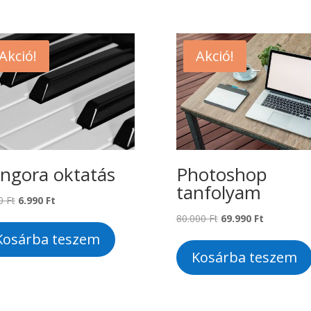
Akció!
Akció!
ngora oktatás
Photoshop
tanfolyam
Original
Current
00
Ft
6.990
Ft
price
price
Original
Current
80.000
Ft
69.990
Ft
was:
is:
price
price
Kosárba teszem
7.500 Ft.
6.990 Ft.
was:
is:
Kosárba teszem
80.000 Ft.
69.990 Ft.