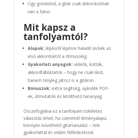
Úgy gondolod, a gitár csak dekorációnak
van a falon.
Mit kapsz a
tanfolyamtól?
Alapok:
lépésről lépésre haladó leckék az
első akkordoktól a ritmusokig.
Gyakorlati anyagok:
videók, kották,
akkordtáblázatok – hogy ne csak lásd,
hanem tényleg játssz is a gitáron.
Bónuszok:
extra segítség, ajándék PDF-
ek, útmutatók és letölthető tananyag.
Összefoglalva ez a tanfolyam tökéletes
választás lehet, ha szeretnél élményalapú,
könnyen követhető gitártanulást – tele
gyakorlattal és vidám felfedezéssel.