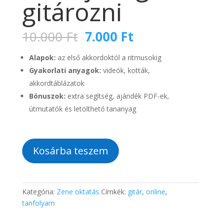
gitározni
Original
Current
10.000
Ft
7.000
Ft
price
price
was:
is:
Alapok:
az első akkordoktól a ritmusokig
10.000 Ft.
7.000 Ft.
Gyakorlati anyagok:
videók, kották,
akkordtáblázatok
Bónuszok:
extra segítség, ajándék PDF-ek,
útmutatók és letölthető tananyag
Tanulj
Kosárba teszem
meg
gitározni
mennyiség
Kategória:
Zene oktatás
Címkék:
gitár
,
online
,
tanfolyam