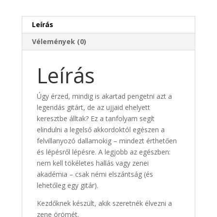
Leírás
Vélemények (0)
Leírás
Úgy érzed, mindig is akartad pengetni azt a
legendás gitárt, de az ujjaid ehelyett
keresztbe álltak? Ez a tanfolyam segít
elindulni a legelső akkordoktól egészen a
felvillanyozó dallamokig – mindezt érthetően
és lépésről lépésre. A legjobb az egészben:
nem kell tökéletes hallás vagy zenei
akadémia – csak némi elszántság (és
lehetőleg egy gitár).
Kezdőknek készült, akik szeretnék élvezni a
zene örömét.