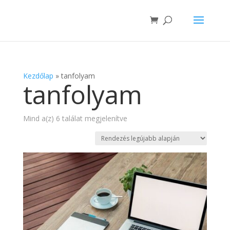
Kezdőlap
»
tanfolyam
tanfolyam
Sorted
Mind a(z) 6 találat megjelenítve
by
latest