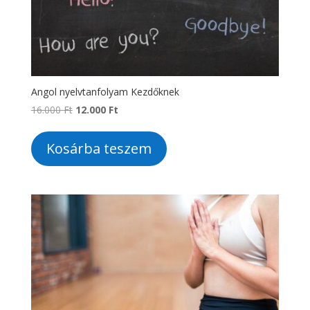
Angol nyelvtanfolyam Kezdőknek
Original
Current
16.000
Ft
12.000
Ft
price
price
was:
is:
Kosárba teszem
16.000 Ft.
12.000 Ft.