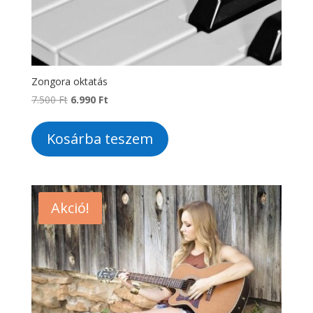
Zongora oktatás
Original
Current
7.500
Ft
6.990
Ft
price
price
was:
is:
Kosárba teszem
7.500 Ft.
6.990 Ft.
Akció!