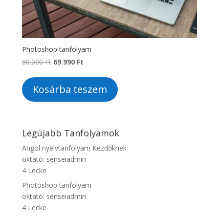
Photoshop tanfolyam
Original
Current
80.000
Ft
69.990
Ft
price
price
was:
is:
Kosárba teszem
80.000 Ft.
69.990 Ft.
Legújabb Tanfolyamok
Angol nyelvtanfolyam Kezdőknek
oktató:
senseiadmin
4 Lecke
Photoshop tanfolyam
oktató:
senseiadmin
4 Lecke