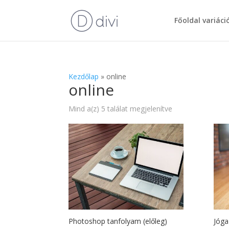
Főoldal variáci
Kezdőlap
»
online
online
Sorted
Mind a(z) 5 találat megjelenítve
by
latest
Photoshop tanfolyam (előleg)
Jóga