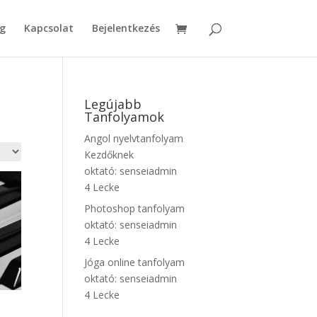
g
Kapcsolat
Bejelentkezés
Legújabb
Tanfolyamok
Angol nyelvtanfolyam
Kezdőknek
oktató:
senseiadmin
4 Lecke
Photoshop tanfolyam
oktató:
senseiadmin
4 Lecke
Jóga online tanfolyam
oktató:
senseiadmin
4 Lecke