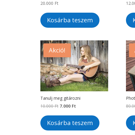
20.000
Ft
12.
Kosárba teszem
Akció!
Tanulj meg gitározni
Phot
Original
Current
10.000
Ft
7.000
Ft
80.
price
price
was:
is:
Kosárba teszem
10.000 Ft.
7.000 Ft.