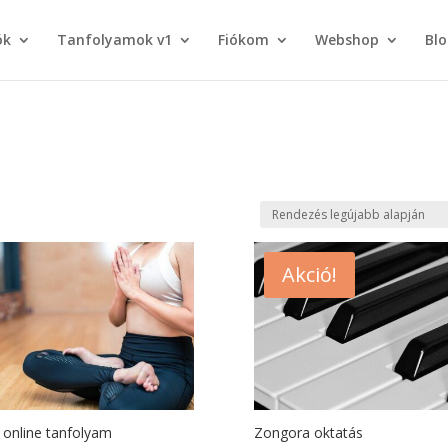
ók
Tanfolyamok v1
Fiókom
Webshop
Blo
Akció!
 online tanfolyam
Zongora oktatás