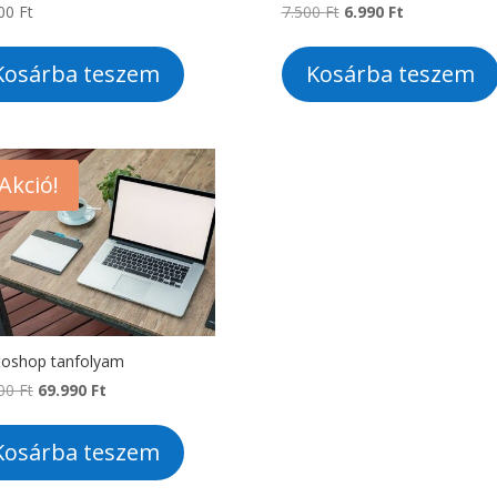
Original
Current
000
Ft
7.500
Ft
6.990
Ft
price
price
was:
is:
Kosárba teszem
Kosárba teszem
7.500 Ft.
6.990 Ft.
Akció!
oshop tanfolyam
Original
Current
000
Ft
69.990
Ft
price
price
was:
is:
Kosárba teszem
80.000 Ft.
69.990 Ft.