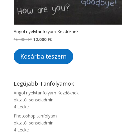
Angol nyelvtanfolyam Kezdőknek
Original
Current
16.000
Ft
12.000
Ft
price
price
was:
is:
Kosárba teszem
16.000 Ft.
12.000 Ft.
Legújabb Tanfolyamok
Angol nyelvtanfolyam Kezdőknek
oktató:
senseiadmin
4 Lecke
Photoshop tanfolyam
oktató:
senseiadmin
4 Lecke