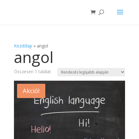
Kezdőlap
»
angol
angol
Összesen 1 találat
Akció!